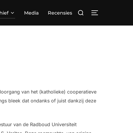
Zoek
hief
Media
Recensies
TOGGLE ZIJBA
naar:
loorgang van het (katholieke) cooperatieve
s bleek dat ondanks of juist dankzij deze
estuur van de Radboud Universiteit