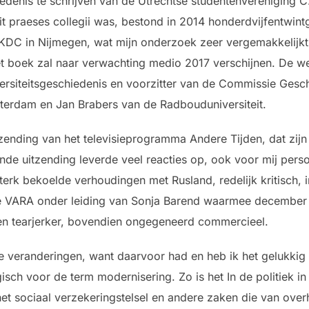
enis te schrijven van de Utrechtse studentenvereniging C.
t praeses collegii was, bestond in 2014 honderdvijfentwintg 
KDC in Nijmegen, wat mijn onderzoek zeer vergemakkelijkt.
boek zal naar verwachting medio 2017 verschijnen. De wet
ersiteitsgeschiedenis en voorzitter van de Commissie Geschi
terdam en Jan Brabers van de Radbouduniversiteit.
zending van het televisieprogramma Andere Tijden, dat zijn
nde uitzending leverde veel reacties op, ook voor mij pers
erk bekoelde verhoudingen met Rusland, redelijk kritisch, in
 de VARA onder leiding van Sonja Barend waarmee december 1
en tearjerker, bovendien ongegeneerd commercieel.
e veranderingen, want daarvoor had en heb ik het gelukkig 
isch voor de term modernisering. Zo is het In de politiek in
t sociaal verzekeringstelsel en andere zaken die van overh