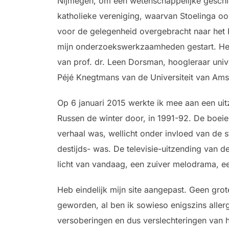
Nijmegen, om een wetenschappelijke geschied
katholieke vereniging, waarvan Stoelinga ooi
voor de gelegenheid overgebracht naar het 
mijn onderzoekswerkzaamheden gestart. Het 
van prof. dr. Leen Dorsman, hoogleraar univ
Péjé Knegtmans van de Universiteit van Ams
Op 6 januari 2015 werkte ik mee aan een uit
Russen de winter door, in 1991-92. De boeie
verhaal was, wellicht onder invloed van de st
destijds- was. De televisie-uitzending van
licht van vandaag, een zuiver melodrama, e
Heb eindelijk mijn site aangepast. Geen grot
geworden, al ben ik sowieso enigszins allerg
versoberingen en dus verslechteringen van he